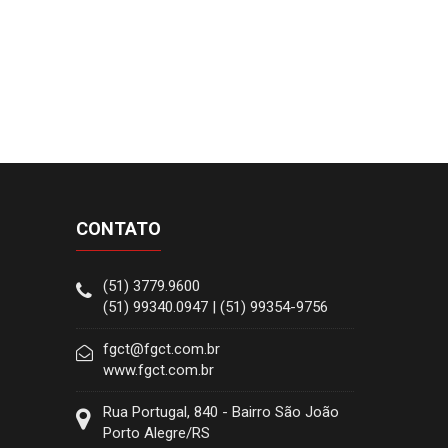
CONTATO
(51) 3779.9600
(51) 99340.0947 | (51) 99354-9756
fgct@fgct.com.br
www.fgct.com.br
Rua Portugal, 840 - Bairro São João
Porto Alegre/RS