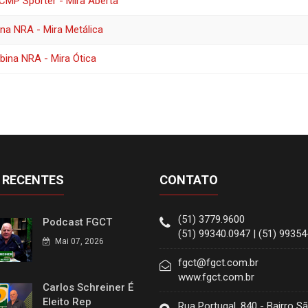
CMP Sporter - Mira Aberta
na NRA - Mira Metálica
bina NRA - Mira Ótica
 RECENTES
CONTATO
(51) 3779.9600
Podcast FGCT
(51) 99340.0947 | (51) 9935
Mai 07, 2026
fgct@fgct.com.br
www.fgct.com.br
Carlos Schreiner É
Eleito Rep
Rua Portugal, 840 - Bairro S