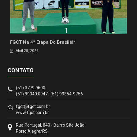
FGCT Na 4ª Etapa Do Brasileir
Abril 28, 2026
CONTATO
(51) 3779.9600
(51) 99340.0947 | (51) 99354-9756
fgct@fgct.com.br
www.fgct.com.br
Rua Portugal, 840 - Bairro São João
Porto Alegre/RS