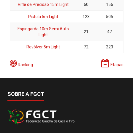
Rifle de Precisão 15m Light
60
156
Pistola 5m Light
123
505
Espingarda 10m Semi Auto
21
47
Light
Revólver 5m Light
72
223
Ranking
Etapas
SOBRE A FGCT