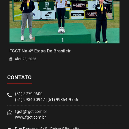
FGCT Na 4ª Etapa Do Brasileir
Abril 28, 2026
CONTATO
(51) 3779.9600
(51) 99340.0947 | (51) 99354-9756
fgct@fgct.com.br
www.fgct.com.br