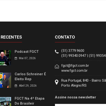
 RECENTES
CONTATO
(51) 3779.9600
Podcast FGCT
(51) 99340.0947 | (51) 9935
Mai 07, 2026
fgct@fgct.com.br
www.fgct.com.br
Carlos Schreiner É
Eleito Rep
Rua Portugal, 840 - Bairro S
Porto Alegre/RS
Abril 29, 2026
Assine nossa newsletter
FGCT Na 4ª Etapa
Do Brasileir