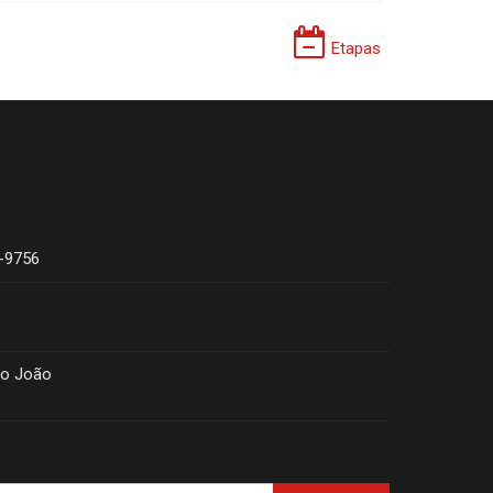
Etapas
4-9756
ão João