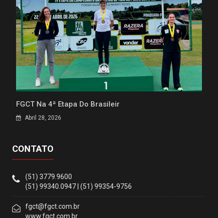
FGCT Na 4ª Etapa Do Brasileir
Abril 28, 2026
CONTATO
(51) 3779.9600
(51) 99340.0947 | (51) 99354-9756
fgct@fgct.com.br
www.fgct.com.br