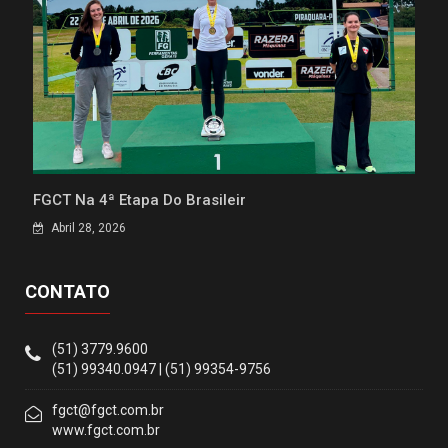
FGCT Na 4ª Etapa Do Brasileir
Abril 28, 2026
CONTATO
(51) 3779.9600
(51) 99340.0947 | (51) 99354-9756
fgct@fgct.com.br
www.fgct.com.br