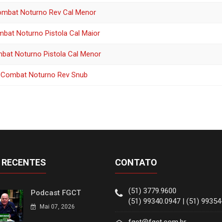
ombat Noturno Rev Cal Menor
bat Noturno Pistola Cal Maior
bat Noturno Pistola Cal Menor
 Combat Noturno Rev Snub
 RECENTES
CONTATO
(51) 3779.9600
Podcast FGCT
(51) 99340.0947 | (51) 9935
Mai 07, 2026