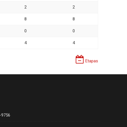
2
2
8
8
0
0
4
4
Etapas
4-9756