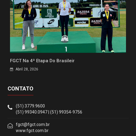
FGCT Na 4ª Etapa Do Brasileir
Abril 28, 2026
CONTATO
(51) 3779.9600
(51) 99340.0947 | (51) 99354-9756
fgct@fgct.com.br
www.fgct.com.br