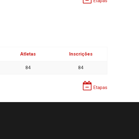
Etapas
Atletas
Inscrições
84
84
Etapas