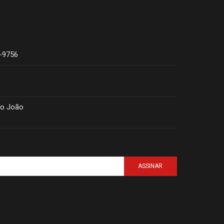
4-9756
ão João
ASSINAR