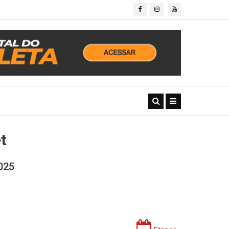
t
025