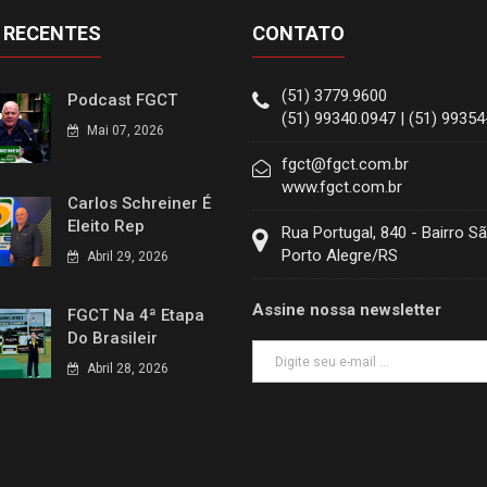
 RECENTES
CONTATO
(51) 3779.9600
Podcast FGCT
(51) 99340.0947 | (51) 9935
Mai 07, 2026
fgct@fgct.com.br
www.fgct.com.br
Carlos Schreiner É
Eleito Rep
Rua Portugal, 840 - Bairro S
Porto Alegre/RS
Abril 29, 2026
Assine nossa newsletter
FGCT Na 4ª Etapa
Do Brasileir
Abril 28, 2026