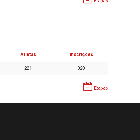
Etapas
Atletas
Inscrições
221
328
Etapas